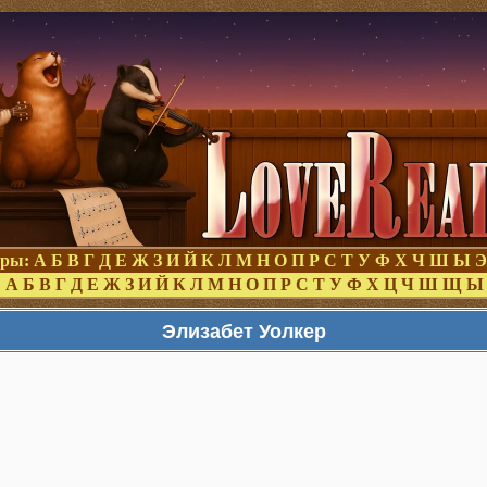
оры:
А
Б
В
Г
Д
Е
Ж
З
И
Й
К
Л
М
Н
О
П
Р
С
Т
У
Ф
Х
Ч
Ш
Ы
Э
:
А
Б
В
Г
Д
Е
Ж
З
И
Й
К
Л
М
Н
О
П
Р
С
Т
У
Ф
Х
Ц
Ч
Ш
Щ
Ы
Элизабет Уолкер