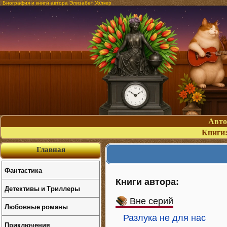
Биография и книги автора Элизабет Уолкер
Авт
Книги
Главная
Фантастика
Книги автора:
Детективы и Триллеры
Вне серий
Любовные романы
Разлука не для нас
Приключения