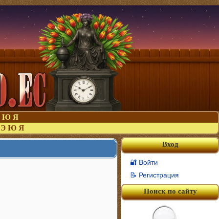
Ю
Я
Э
Ю
Я
Вход
🔐 Войти
📝 Регистрация
Поиск по сайту