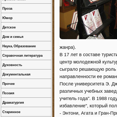
Проза
Юмор
Детское
Дом и семья
Наука, Образование
жанра).
В 17 лет в составе турис
Справочная литература
центр молодежной культу
Духовность
сыграло решающую роль 
Документальная
направленности ее роман
Прочее
После университета Э. Д
различных учебных завед
Поэзия
учитель года". В 1988 го
Драматургия
избавление", который по
Старинное
- Энтони, Агата и Гран-П