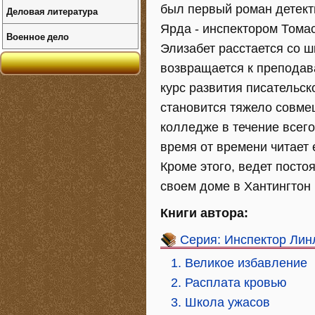
был первый роман детект
Деловая литература
Ярда - инспектором Тома
Военное дело
Элизабет расстается со ш
возвращается к преподав
курс развития писательск
становится тяжело совме
колледже в течение всего
время от времени читает
Кроме этого, ведет пост
своем доме в Хантингтон
Книги автора:
Серия: Инспектор Лин
1. Великое избaвление
2. Расплата кровью
3. Школа ужасов