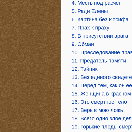
4. Месть под расчет
5. Ради Елены
6. Картина без Иосифа
7. Прах к праху
8. В присутствии врага
9. Обман
10. Преследование пра
11. Предатель памяти
12. Тайник
13. Без единого свидет
14. Перед тем, как он е
15. Женщина в красном
16. Это смертное тело
17. Верь в мою ложь
18. Всего одно злое де
19. Горькие плоды смер