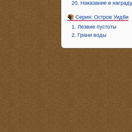
20. Наказание в наград
Серия: Остров Уидби
1. Лезвие пустоты
2. Грани воды