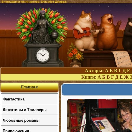
Биография и книги автора Элизабет Джордж
Авторы:
А
Б
В
Г
Д
Е
Книги:
А
Б
В
Г
Д
Е
Ж
Главная
Фантастика
Детективы и Триллеры
Любовные романы
Приключения