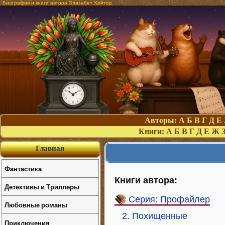
Биография и книги автора Элизабет Хейтер
Авторы:
А
Б
В
Г
Д
Е
Книги:
А
Б
В
Г
Д
Е
Ж
Главная
Фантастика
Книги автора:
Детективы и Триллеры
Серия: Профайлер
Любовные романы
2. Похищенные
Приключения