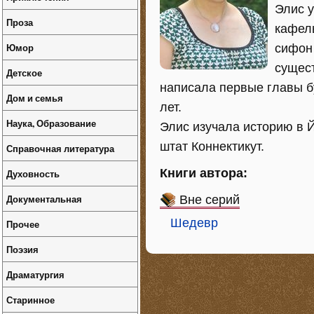
Элис у
Проза
кафель
Юмор
сифон 
сущест
Детское
написала первые главы б
Дом и семья
лет.
Наука, Образование
Элис изучала историю в Й
штат Коннектикут.
Справочная литература
Книги автора:
Духовность
Документальная
Вне серий
Шедевр
Прочее
Поэзия
Драматургия
Старинное