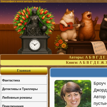
Биография и книги автора Элис Броуч
Авторы:
А
Б
В
Г
Д
Е
Книги:
А
Б
В
Г
Д
Е
Ж
Главная
Фантастика
Броуч 
Детективы и Триллеры
Джорд
Автор 
Любовные романы
пустын
Приключения