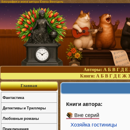
Биография и книги автора Елена Вентцель
Авторы:
А
Б
В
Г
Д
Е
Книги:
А
Б
В
Г
Д
Е
Ж
Главная
Фантастика
Книги автора:
Детективы и Триллеры
Вне серий
Любовные романы
Хозяйка гостиницы
Приключения