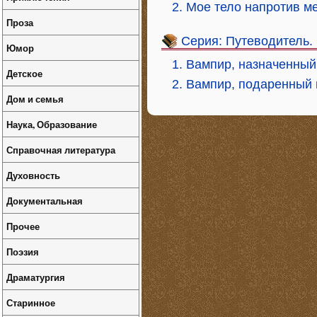
2. Мое тело напротив ме
Проза
Серия: Путеводитель.
Юмор
1. Вампир, назначенный
Детское
2. Вампир, подаренный
Дом и семья
Наука, Образование
Справочная литература
Духовность
Документальная
Прочее
Поэзия
Драматургия
Старинное