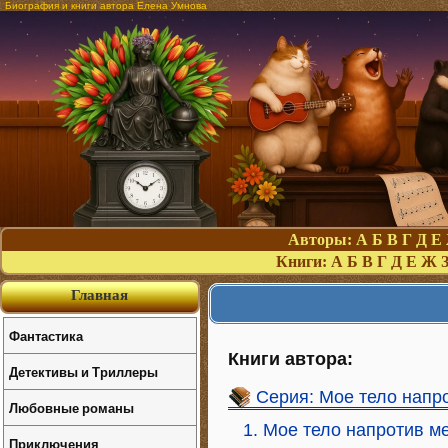
Биография и книги автора Елена Умнова
Авторы:
А
Б
В
Г
Д
Е
Книги:
А
Б
В
Г
Д
Е
Ж
Главная
Фантастика
Книги автора:
Детективы и Триллеры
Серия: Мое тело напр
Любовные романы
1. Мое тело напротив ме
Приключения