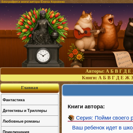
Биография и книги автора Елена Корнеева
Авторы:
А
Б
В
Г
Д
Е
Книги:
А
Б
В
Г
Д
Е
Ж
Главная
Фантастика
Книги автора:
Детективы и Триллеры
Серия: Пойми своего 
Любовные романы
Ваш ребенок идет в шк
Приключения