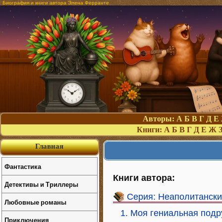
Биография и книги автора Элена Ферранте
Авторы:
А
Б
В
Г
Д
Е
Книги:
А
Б
В
Г
Д
Е
Ж
Главная
Фантастика
Книги автора:
Детективы и Триллеры
Серия: Неаполитански
Любовные романы
1. Моя гениальная подр
Приключения