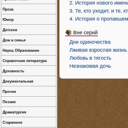
2. История нового имен
Проза
3. Те, кто уходит, и те, 
4. История о пропавшем
Юмор
Детское
Вне серий
Дом и семья
Дни одиночества
Лживая взрослая жизнь
Наука, Образование
Любовь в тягость
Справочная литература
Незнакомая дочь
Духовность
Документальная
Прочее
Поэзия
Драматургия
Старинное