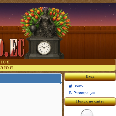
Ю
Я
Э
Ю
Я
Вход
🔐 Войти
📝 Регистрация
Поиск по сайту