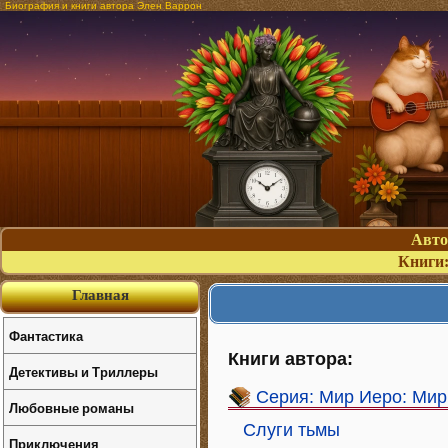
Биография и книги автора Элен Варрон
Авт
Книги
Главная
Фантастика
Книги автора:
Детективы и Триллеры
Серия: Мир Иеро: Мир
Любовные романы
Слуги тьмы
Приключения