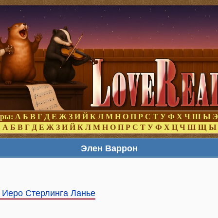
оры:
А
Б
В
Г
Д
Е
Ж
З
И
Й
К
Л
М
Н
О
П
Р
С
Т
У
Ф
Х
Ч
Ш
Ы
Э
:
А
Б
В
Г
Д
Е
Ж
З
И
Й
К
Л
М
Н
О
П
Р
С
Т
У
Ф
Х
Ц
Ч
Ш
Щ
Ы
Элен Варрон
 Иеро Стерлинга Ланье