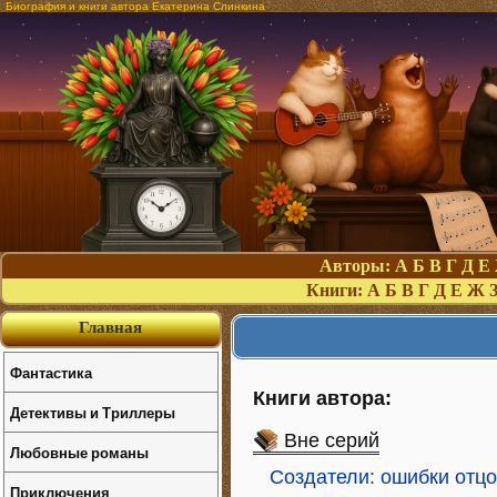
Биография и книги автора Екатерина Слинкина
Авторы:
А
Б
В
Г
Д
Е
Книги:
А
Б
В
Г
Д
Е
Ж
Главная
Фантастика
Книги автора:
Детективы и Триллеры
Вне серий
Любовные романы
Создатели: ошибки отц
Приключения