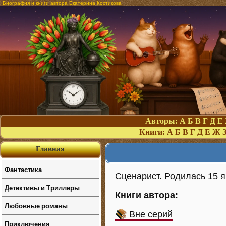
Биография и книги автора Екатерина Костикова
Авторы:
А
Б
В
Г
Д
Е
Книги:
А
Б
В
Г
Д
Е
Ж
Главная
Фантастика
Сценарист. Родилась 15 я
Детективы и Триллеры
Книги автора:
Любовные романы
Вне серий
Приключения