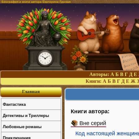
Биография и книги автора Екатерина Гурская
Авторы:
А
Б
В
Г
Д
Е
Книги:
А
Б
В
Г
Д
Е
Ж
Главная
Фантастика
Книги автора:
Детективы и Триллеры
Вне серий
Любовные романы
Код настоящей женщин
Приключения