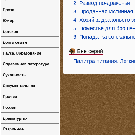
2. Развод по-драконьи
Проза
3. Проданная Истинная.
4. Хозяйка драконьего 
Юмор
5. Поместье для броше
Детское
6. Попаданка со скальп
Дом и семья
Вне серий
Наука, Образование
Палитра питания. Легкий
Справочная литература
Духовность
Документальная
Прочее
Поэзия
Драматургия
Старинное