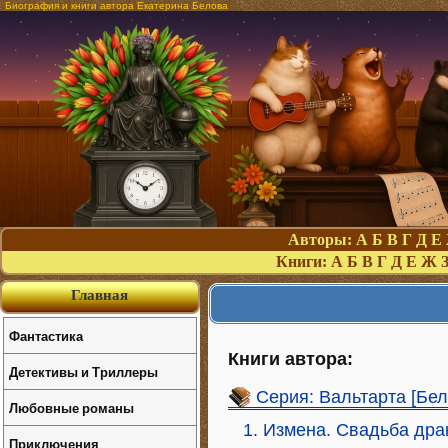
Биография и книги автора Екатерина Белова
Авторы:
А
Б
В
Г
Д
Е
Книги:
А
Б
В
Г
Д
Е
Ж
Главная
Фантастика
Книги автора:
Детективы и Триллеры
Серия: Вальтарта [Бел
Любовные романы
1. Измена. Свадьба дра
Приключения