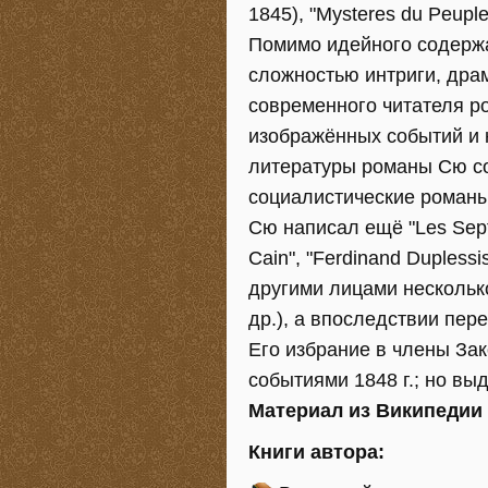
1845), "Mysteres du Peup
Помимо идейного содержа
сложностью интриги, дра
современного читателя 
изображённых событий и 
литературы романы Сю сох
социалистические романы
Сю написал ещё "Les Sept Pe
Cain", "Ferdinand Duplessi
другими лицами несколько в
др.), a впоследствии пере
Его избрание в члены За
событиями 1848 г.; но вы
Материал из Википедии
Книги автора: