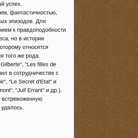
й успех.
ем, фантастичностью,
ых эпизодов. Для
нием к правдоподобности
са, но в истории
которому относятся
я того же рода.
lberte", "Les filles de
инил в сотрудничестве с
", "Le Secret d'Etat" и
", "Juif Errant" и др.).
, встревоженную
 удалось.