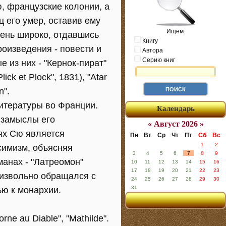
, французские колонии, а
ц его умер, оставив ему
Ищем:
чень широко, отдавшись
Книгу
оизведения - повести и
Автора
Серию книг
 из них - "Кернок-пират"
liсk et Plock", 1831), "Atar
n".
итературы во Франции.
Календарь
 замыслы его
« Август 2026 »
ях Сю является
Пн
Вт
Ср
Чт
Пт
Сб
Вс
1
2
симизм, объясняя
3
4
5
6
7
8
9
манах - "Латреомон"
10
11
12
13
14
15
16
17
18
19
20
21
22
23
произвольно обращался с
24
25
26
27
28
29
30
31
ю к монархии.
e au Diable", "Mathilde".