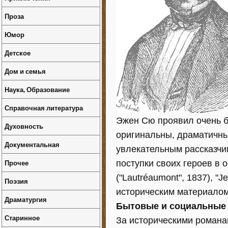
Проза
Юмор
Детское
Дом и семья
Наука, Образование
Справочная литература
Эжен Сю проявил очень б
Духовность
оригинальны, драматичны
Документальная
увлекательным рассказчи
Прочее
поступки своих героев в 
("Lautréaumont", 1837), "J
Поэзия
историческим материалом
Драматургия
Бытовые и социальные
Старинное
За историческими романами