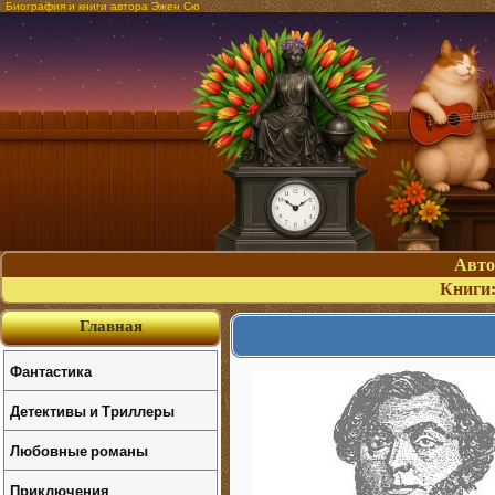
Биография и книги автора Эжен Сю
Авт
Книги
Главная
Фантастика
Детективы и Триллеры
Любовные романы
Приключения