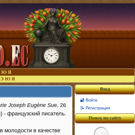
Ю
Я
Э
Ю
Я
Вход
🔐 Войти
rie Joseph Eugène Sue
, 26
📝 Регистрация
и) - французский писатель.
Поиск по сайту
в молодости в качестве