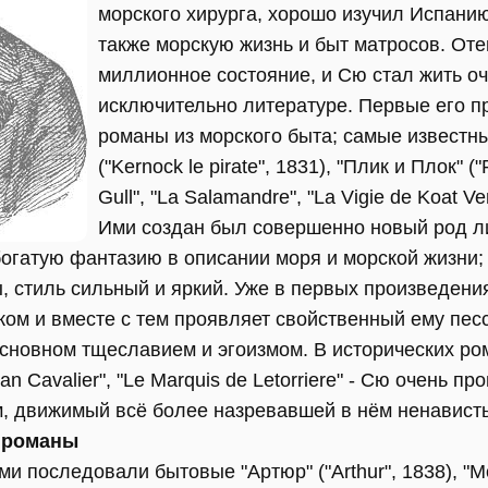
морского хирурга, хорошо изучил Испанию
также морскую жизнь и быт матросов. Оте
миллионное состояние, и Сю стал жить о
исключительно литературе. Первые его пр
романы из морского быта; самые известные
("Kernock le pirate", 1831), "Плик и Плок" ("Р
Gull", "La Salamandre", "La Vigie de Koat Ve
Ими создан был совершенно новый род л
огатую фантазию в описании моря и морской жизни;
, стиль сильный и яркий. Уже в первых произведени
ком и вместе с тем проявляет свойственный ему пес
основном тщеславием и эгоизмом. В исторических ро
ean Cavalier", "Le Marquis de Letorriere" - Сю очень 
, движимый всё более назревавшей в нём ненависть
 романы
 последовали бытовые "Артюр" ("Arthur", 1838), "Morn