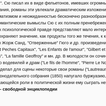
le". Сю писал их в виде фельетонов, имевших огромны
ния, романы эти увлекали драматическим изложени
матизмом и неожиданностью бесконечно разнообразн
романтические вымыслы Сю с их полным пренебреже
к психологической правде представляют мало интере
раняют значение, как продукты того же течения, к 
 Жорж Санд, "Отверженные" Гюго и др. произведени
ches Capitaux", "Les Enfants de l'аmоur", "Gilbert et Gi
s", "La famille Geoffroy" и мн. др. В молодости он соч
одевилей и драм ("Le fils de l'homme", "Pierre Le Noir
делал для сцены некоторые свои романы ("Lautreaumont
конодательного собрания (1850) напугало буржуазию
дающейся роли в политической жизни ему сыграть не
 - свободной энциклопедии