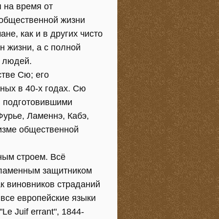
 на время от
 общественной жизни
не, как и в других чисто
н жизни, а с полной
х людей.
тве Сю; его
ных в 40-х годах. Сю
и подготовившими
Фурье, Ламеннэ, Кабэ,
оизме общественной
ным строем. Всё
пламенным защитником
ак виновников страданий
 все европейские языки
e Juif errant", 1844-