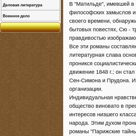
В "Матильде", имевшей в 
Деловая литература
философских замыслов и 
Военное дело
своего времени, обнаружи
бытовых повестях, Сю - т
правдивостью изображающ
Все эти романы составляю
литературная слава основ
проникся социалистичес
движение 1848 г.; он ста
Сен-Симона и Прудона. И
организации.
Индивидуальная нравстве
общество виновато в пре
интересов низшего класса
народа. Этим духом прон
романы "Парижские тайны" (