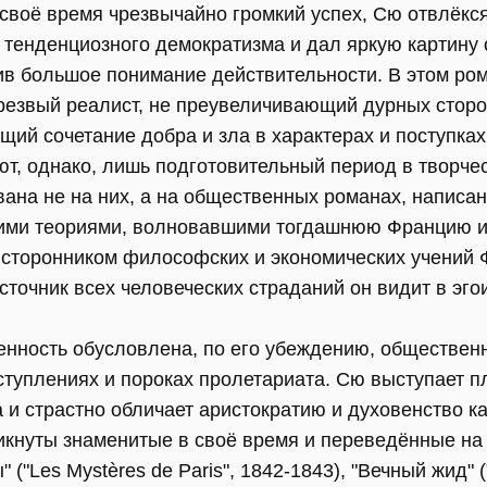
своё время чрезвычайно громкий успех, Сю отвлёкся
тенденциозного демократизма и дал яркую картину
в большое понимание действительности. В этом рома
резвый реалист, не преувеличивающий дурных сторо
ий сочетание добра и зла в характерах и поступка
т, однако, лишь подготовительный период в творчес
ана не на них, а на общественных романах, написан
кими теориями, волновавшими тогдашнюю Францию 
л сторонником философских и экономических учений 
сточник всех человеческих страданий он видит в эг
нность обусловлена, по его убеждению, обществен
ступлениях и пороках пролетариата. Сю выступает 
 и страстно обличает аристократию и духовенство к
икнуты знаменитые в своё время и переведённые на
"Les Mystères de Paris", 1842-1843), "Вечный жид" ("L