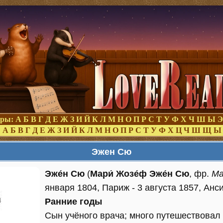
оры:
А
Б
В
Г
Д
Е
Ж
З
И
Й
К
Л
М
Н
О
П
Р
С
Т
У
Ф
Х
Ч
Ш
Ы
Э
:
А
Б
В
Г
Д
Е
Ж
З
И
Й
К
Л
М
Н
О
П
Р
С
Т
У
Ф
Х
Ц
Ч
Ш
Щ
Ы
Эжен Сю
Эже́н Сю
(
Мари́ Жозе́ф Эже́н Сю
, фр.
Ma
января 1804, Париж - 3 августа 1857, Анс
Ранние годы
Сын учёного врача; много путешествовал 