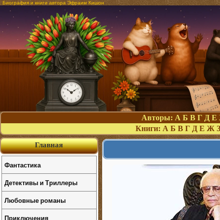
Биография и книги автора Эфраим Кишон
Авторы:
А
Б
В
Г
Д
Е
Книги:
А
Б
В
Г
Д
Е
Ж
Главная
Фантастика
Детективы и Триллеры
Любовные романы
Приключения