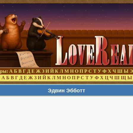
оры:
А
Б
В
Г
Д
Е
Ж
З
И
Й
К
Л
М
Н
О
П
Р
С
Т
У
Ф
Х
Ч
Ш
Ы
Э
:
А
Б
В
Г
Д
Е
Ж
З
И
Й
К
Л
М
Н
О
П
Р
С
Т
У
Ф
Х
Ц
Ч
Ш
Щ
Ы
Эдвин Эбботт