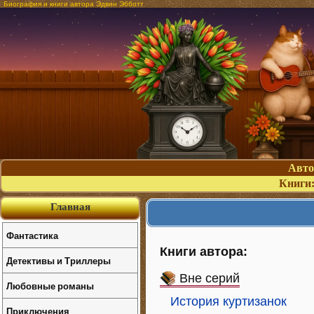
Биография и книги автора Эдвин Эбботт
Авт
Книги
Главная
Фантастика
Книги автора:
Детективы и Триллеры
Вне серий
Любовные романы
История куртизанок
Приключения