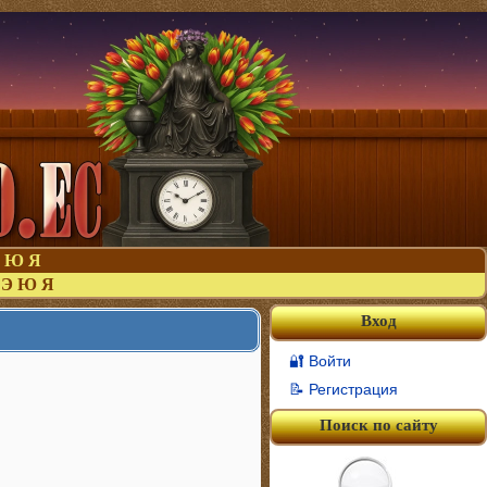
Ю
Я
Э
Ю
Я
Вход
🔐 Войти
📝 Регистрация
Поиск по сайту