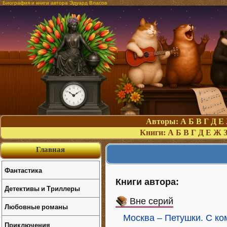
Биография и книги автора Эдуард Власов
Авторы:
А
Б
В
Г
Д
Е
Книги:
А
Б
В
Г
Д
Е
Ж
Главная
Фантастика
Книги автора:
Детективы и Триллеры
Вне серий
Любовные романы
Москва – Петушки. С к
Приключения