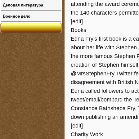
attending the award ceremo
Деловая литература
the 140 characters permitte
Военное дело
[edit]
Books
Edna Fry's first book is a 
about her life with Stephen 
the more famous Stephen Fry
creation of Stephen himself
@MrsStephenFry Twitter fee
disagreement with British
Edna called followers to ac
tweet/email/bombard the Te
Constance Bathsheba Fry. T
down publishing an amendm
[edit]
Charity Work