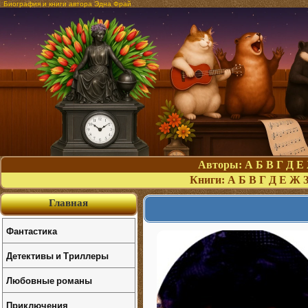
Биография и книги автора Эдна Фрай
Авторы:
А
Б
В
Г
Д
Е
Книги:
А
Б
В
Г
Д
Е
Ж
Главная
Фантастика
Детективы и Триллеры
Любовные романы
Приключения