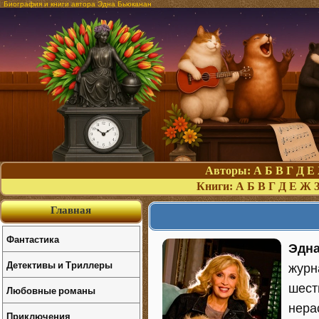
Биография и книги автора Эдна Бьюканан
Авторы:
А
Б
В
Г
Д
Е
Книги:
А
Б
В
Г
Д
Е
Ж
Главная
Фантастика
Эдн
Детективы и Триллеры
журн
шест
Любовные романы
нера
Приключения