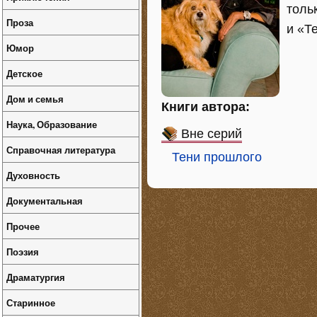
толь
Проза
и «Т
Юмор
Детское
Дом и семья
Книги автора:
Наука, Образование
Вне серий
Справочная литература
Тени прошлого
Духовность
Документальная
Прочее
Поэзия
Драматургия
Старинное