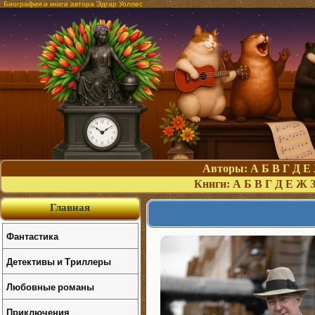
Биография и книги автора Эдгар Уоллес
Авторы:
А
Б
В
Г
Д
Е
Книги:
А
Б
В
Г
Д
Е
Ж
Главная
Фантастика
Детективы и Триллеры
Любовные романы
Приключения