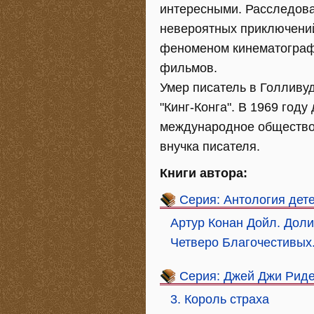
интересными. Расследован
невероятных приключений 
феноменом кинематографа
фильмов.
Умер писатель в Голливу
"Кинг-Конга". В 1969 год
международное общество 
внучка писателя.
Книги автора:
Серия: Антология дет
Артур Конан Дойл. Доли
Четверо Благочестивых.
Серия: Джей Джи Рид
3. Король страха