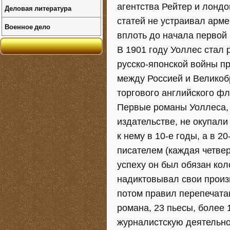
агентства Рейтер и лондон
Деловая литература
статей не устраивал арме
Военное дело
вплоть до начала первой
В 1901 году Уоллес стал 
русско-японской войны п
между Россией и Великоб
торгового английского фл
Первые романы Уоллеса, 
издательстве, не окупал
к нему в 10-е годы, а в 
писателем (каждая четве
успеху он был обязан кол
надиктовывал свои произ
потом правил перепечата
романа, 23 пьесы, более 
журналистскую деятельно