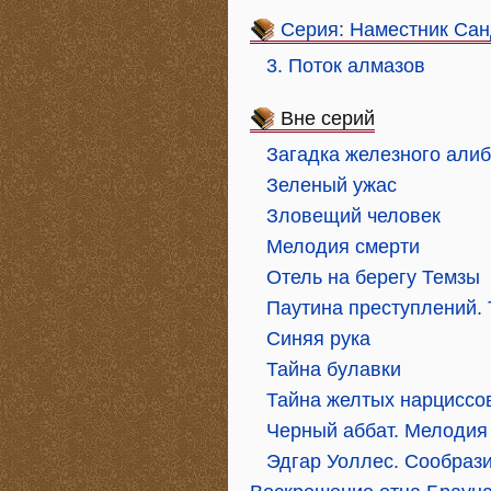
Серия: Наместник Са
3. Поток алмазов
Вне серий
Загадка железного алиб
Зеленый ужас
Зловещий человек
Мелодия смерти
Отель на берегу Темзы
Паутина преступлений.
Синяя рука
Тайна булавки
Тайна желтых нарциссо
Черный аббат. Мелодия
Эдгар Уоллес. Сообрази