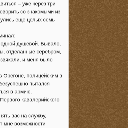
иться – уже через три
говорить со знакомыми из
нулись еще целых семь
минал:
и одной душевой. Бывало,
ры, отделанные серебром,
 звякали, и меня было
в Орегоне, полицейским в
, безуспешно пытался
ться в армию.
 Первого кавалерийского
ять вас на службу,
ет мне возможности