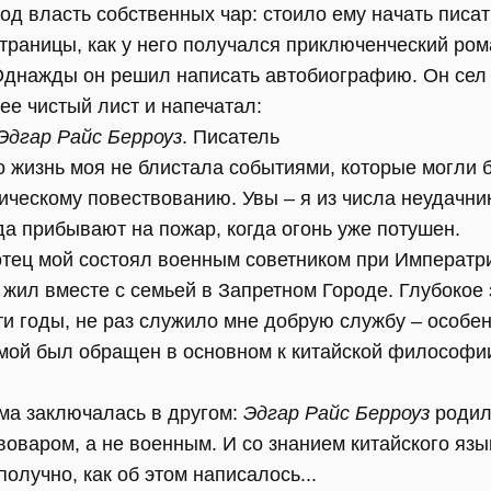
од власть собственных чар: стоило ему начать писат
траницы, как у него получался приключенческий ром
днажды он решил написать автобиографию. Он сел 
ее чистый лист и напечатал:
Эдгар Райс Берроуз
. Писатель
о жизнь моя не блистала событиями, которые могли 
ческому повествованию. Увы – я из числа неудачник
а прибывают на пожар, когда огонь уже потушен.
отец мой состоял военным советником при Императри
 жил вместе с семьей в Запретном Городе. Глубокое 
и годы, не раз служило мне добрую службу – особе
 мой был обращен в основном к китайской философи
ма заключалась в другом:
Эдгар Райс Берроуз
родилс
ивоваром, а не военным. И со знанием китайского язы
олучно, как об этом написалось...