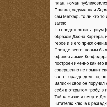
план. Роман публиковался
Правда, задуманная
Берр
сам Меткаф, то ли кто-то
затею.
Но предотвратить триумф
образом Джона Картера, и
герое и в его приключен
Прежде всего, новым был
офицер армии Конфедерац
построен именно как его
совершенно не помнит сво
свете гораздо дольше, он
Записки свои он поручил
себя в открытом гробу, в 
Тайна жизни и смерти Джо
читателю ключа к разгадк