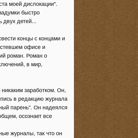
ста моей дислокации".
 задумки быстро
 двух детей...
свести концы с концами и
устевшем офисе и
ий роман. Роман о
ключений, в мир,
 никаким заработком. Он,
копись в редакцию журнала
ьный парень". Он надеялся
 общем, осознает все
ные журналы, так что он