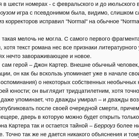
 в шести номерах - с февральского и до июльского 
оузом
игра с псевдонимом была, видимо, слишком с
 из корректоров исправил "Normal" на обычное "Norma
 такая мелочь не могла. С самого первого фрагмент
, хотя текст романа нес все признаки литературного
иях нечто завораживающее и новое.
 сам герой – Джон Картер. Внешне обычный человек
ии, он как бы вскользь упоминает уже в начале сво
 воспоминания) о некоторых собственных необычных 
ей юности; он выглядит тридцатилетним, хотя точно 
 даже упоминает, что дважды умирал – и дважды во
 опубликовать после своей очередной смерти, приче
пещере, дверь в которую можно будет открыть только 
на Картера так и остается тайной –
Берроуз
более ни
е. Точно так же не дается никакого объяснения и том