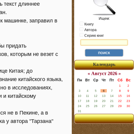
ь текст длиннее
ан.
Ищем:
к машинке, заправил в
Книгу
Автора
Серию книг
бы придать
ов, которым не везет с
Календарь
це Китая; до
« Август 2026 »
знание китайского языка,
Пн
Вт
Ср
Чт
Пт
Сб
Вс
1
2
нно в исследованиях,
3
4
5
6
7
8
9
и и китайскому
10
11
12
13
14
15
16
17
18
19
20
21
22
23
24
25
26
27
28
29
30
31
я не в Пекине, а в
ка у автора "Тарзана"