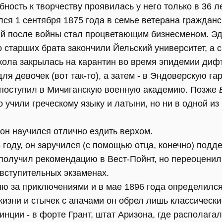
ность к творчеству проявилась у него только в 36 ле
ся 1 сентября 1875 года в семье ветерана граждан
ый после войны стал процветающим бизнесменом. Э
о старших брата закончили Йельский университет, а 
кола закрылась на карантин во время эпидемии дифт
я девочек (вот так-то), а затем - в Эндоверскую га
 поступил в Мичиганскую военную академию. Позже
о учили греческому языку и латыни, но ни в одной из
он научился отлично ездить верхом.
году, он заручился (с помощью отца, конечно) подд
 получил рекомендацию в Вест-Пойнт, но переоцени
вступительных экзаменах.
оню за приключениями и в мае 1896 года определилс
изни и стычек с апачами он обрел лишь классически
инции - в форте Грант, штат Аризона, где располага