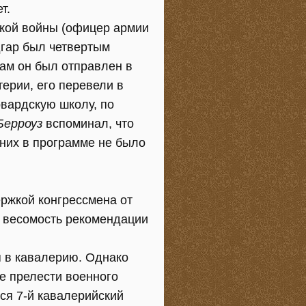
т.
ской войны (офицер армии
дгар был четвертым
сам он был отправлен в
ерии, его перевели в
рвардскую школу, по
Берроуз
вспоминал, что
 них в программе не было
ержкой конгрессмена от
л весомость рекомендации
я в кавалерию. Однако
е прелести военного
лся 7-й кавалерийский