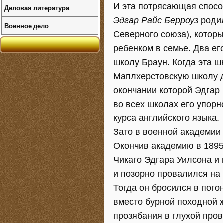
И эта потрясающая способ
Деловая литература
Эдгар Райс Берроуз
родил
Военное дело
Северного союза), котор
ребенком в семье. Два ег
школу Браун. Когда эта ш
Маплхерстовскую школу дл
окончании которой Эдгар
во всех школах его упорн
курса английского языка.
Зато в военной академии 
Окончив академию в 1895 
Чикаго Эдгара Уилсона и
и позорно провалился на 
Тогда он бросился в пог
вместо бурной походной ж
прозябания в глухой пров