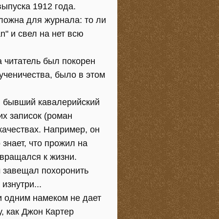
выпуска 1912 года.
ложна для журнала: то ли
n" и свел на нет всю
а читатель был покорен
 ученичества, было в этом
, бывший кавалерийский
их записок (роман
качествах. Например, он
знает, что прожил на
звращался к жизни.
м завещал похоронить
изнутри...
 одним намеком не дает
у, как Джон Картер