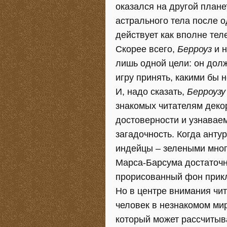
оказался на другой плане
астрального тела после о
действует как вполне тел
Скорее всего,
Берроуз
и н
лишь одной цели: он долж
игру принять, какими бы 
И, надо сказать,
Берроузу
знакомых читателям декор
достоверности и узнавае
загадочность. Когда ант
индейцы – зелеными мног
Марса-Барсума достаточн
прорисованный фон прик
Но в центре внимания чит
человек в незнакомом ми
который может рассчитыв