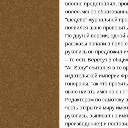
вполне представлял, прои
более-менее образованны
"шедевр" журнальной проз
появился шанс проверить,
По другой версии, одной 
рассказы попали в поле е
рукопись он предложил и
– то есть
Берроуз
в общих
"All Story" считался в 
издательской империи Фр
гонорары, так что пробит
было начать именно с нег
Редактором по самотеку в
честь открытия миру име
рукопись, выписал на им
произведение!) и постави