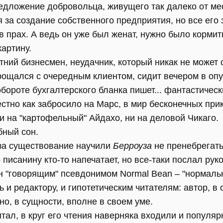
редложение добровольца, живущего так далеко от ме
 за создание собственного предприятия, но все его
прах. А ведь он уже был женат, нужно было кормить
картину.
тний бизнесмен, неудачник, который никак не может 
прощался с очередным клиентом, сидит вечером в оп
ороте бухгалтерского бланка пишет... фантастическ
естно как забросило на Марс, в мир бесконечных при
 на "картофельный" Айдахо, ни на деловой Чикаго.
бный сон.
за существование научили
Берроуза
не пренебрегать
о писанину кто-то напечатает, но все-таки послал ру
ман "говорящим" псевдонимом Normal Bean – "нормал
ь и редактору, и гипотетическим читателям: автор, в
но, в сущности, вполне в своем уме.
тал, в круг его чтения наверняка входили и популяр