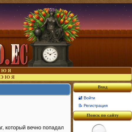
Ю
Я
Э
Ю
Я
Вход
🔐 Войти
📝 Регистрация
Поиск по сайту
аг, который вечно попадал