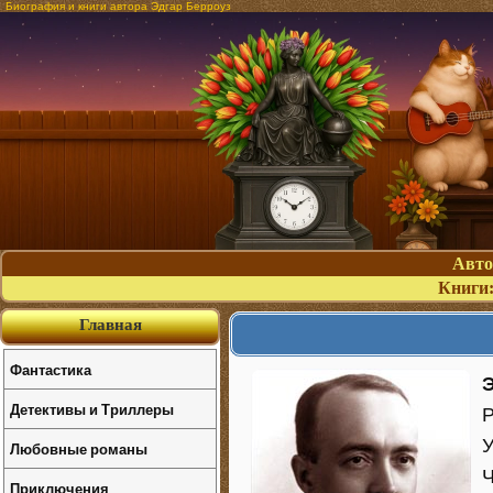
Биография и книги автора Эдгар Берроуз
Авт
Книги
Главная
Фантастика
Детективы и Триллеры
Р
У
Любовные романы
Ч
Приключения