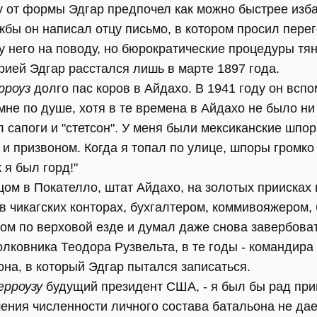
 от формы Эдгар предпочел как можно быстрее избав
бы он написал отцу письмо, в котором просил пере
у него на поводу, но бюрократические процедуры тя
ерией Эдгар расстался лишь в марте 1897 года.
рроуз
долго пас коров в Айдахо. В 1941 году он вспо
мне по душе, хотя в те времена в Айдахо не было н
л сапоги и "стетсон". У меня были мексиканские шпо
и призвоном. Когда я топал по улице, шпоры громко
 я был горд!"
ом в Покателло, штат Айдахо, на золотых приисках 
в чикагских конторах, бухгалтером, коммивояжером
ром по верховой езде и думал даже снова завербова
лковника Теодора Рузвельта, в те годы - командира
на, в который Эдгар пытался записаться.
ерроузу
будущий президент США, - я был бы рад прин
ения численности личного состава батальона не да