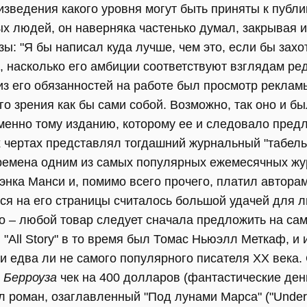
зведения какого уровня могут быть приняты к публи
х людей, он наверняка частенько думал, закрывая 
ы: "Я бы написал куда лучше, чем это, если бы захот
 насколько его амбиции соответствуют взглядам ре
из его обязанностей на работе был просмотр рекламы
го зрения как бы сами собой. Возможно, так оно и бы
менно тому изданию, которому ее и следовало пред
 чертах представлял тогдашний журнальный "табель 
те времена одним из самых популярных ежемесячных 
энка Манси и, помимо всего прочего, платил автора
ься на его страницы считалось большой удачей для 
о – любой товар следует сначала предложить на сам
 "All Story" в то время был Томас Ньюэлл Меткаф, 
ни едва ли не самого популярного писателя XX века
я
Берроуза
чек на 400 долларов (фантастические ден
л роман, озаглавленный "Под лунами Марса" ("Under t