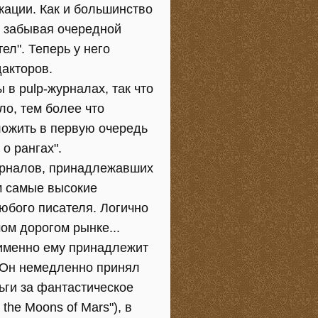
кации. Как и большинство
и забывая очередной
ел". Теперь у него
дакторов.
 в pulp-журналах, так что
ло, тем более что
ложить в первую очередь
о рангах".
журналов, принадлежавших
м самые высокие
любого писателя. Логично
ом дорогом рынке...
и именно ему принадлежит
. Он немедленно принял
ьги за фантастическое
he Moons of Mars"), в