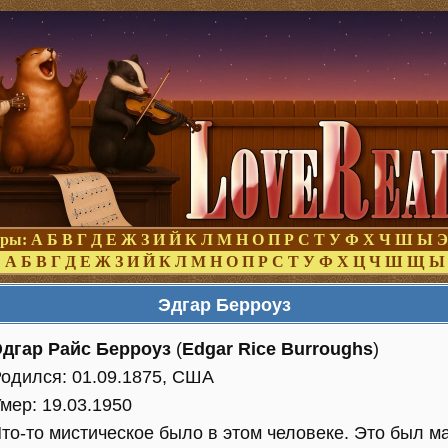
оры:
А
Б
В
Г
Д
Е
Ж
З
И
Й
К
Л
М
Н
О
П
Р
С
Т
У
Ф
Х
Ч
Ш
Ы
Э
:
А
Б
В
Г
Д
Е
Ж
З
И
Й
К
Л
М
Н
О
П
Р
С
Т
У
Ф
Х
Ц
Ч
Ш
Щ
Ы
Эдгар Берроуз
Эдгар Райс Берроуз
(
Edgar Rice Burroughs
)
одился: 01.09.1875, США
мер: 19.03.1950
то-то мистическое было в этом человеке. Это был м