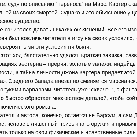
те: судя по описанию "переноса" на Марс, Картер ок
дной из своих смертей. Однако и это объяснение ущ
есное существо.
е собирался давать никаких объяснений. Все его из
ен был вовлечь читателя в игру на своих условиях,
невероятными эти условия ни были.
этот ход блистательно удался. Краткая завязка, ра
ациях вестерна – прерия, золотые залежи, индейцы,
мости, а тайна личности Джона Картера придает эт
ураж Среднего Запада внезапно сменяется марсианск
орукими варварами, читатель уже "схвачен", а фант
о быстро обрастает множеством деталей, чтобы сой
люченческого романа.
ателя и автора, конечно, остается не Барсум, а сам
ре, человек, лишенный привычного оружия и привычн
ать только на свои физические и нравственные силы