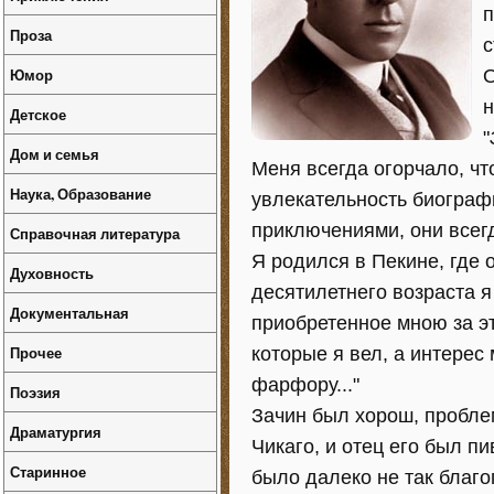
п
Проза
с
Юмор
О
н
Детское
"
Дом и семья
Меня всегда огорчало, чт
Наука, Образование
увлекательность биографи
приключениями, они всегд
Справочная литература
Я родился в Пекине, где 
Духовность
десятилетнего возраста я
Документальная
приобретенное мною за эт
Прочее
которые я вел, а интерес
фарфору..."
Поэзия
Зачин был хорош, пробле
Драматургия
Чикаго, и отец его был п
Старинное
было далеко не так благоп