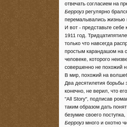
отвечать согласием на п
Берроуз
регулярно брался
перемалывались жизнью в 
И вот - представьте себе 
1911 год. Тридцатипятиле
только что навсегда рас
простым карандашом на об
человеке, которого неизв
совершенно не похожий ни
В мир, похожий на волше
Два десятилетия борьбы 
конечно, не верил, что ег
"All Story", подписав ро
таким образом дать понят
безумие своего поступка, 
Берроуз
много и охотно чи