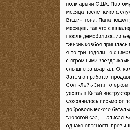
полк армии США. Поэтому
месяца после начала служ
Вашингтона. Папа пошел 
месяцев, так что с кавал
После демобилизации
Бе
"Жизнь ковбоя пришлась 
я по три недели не снима
с огромными звездочками 
слышно за квартал. О, как
Затем он работал продавц
Солт-Лейк-Сити, клерком 
уехать в Китай инструкто
Сохранилось письмо от по
добровольческого батальо
"Дорогой сэр, - написал
Б
однако опасность превыш