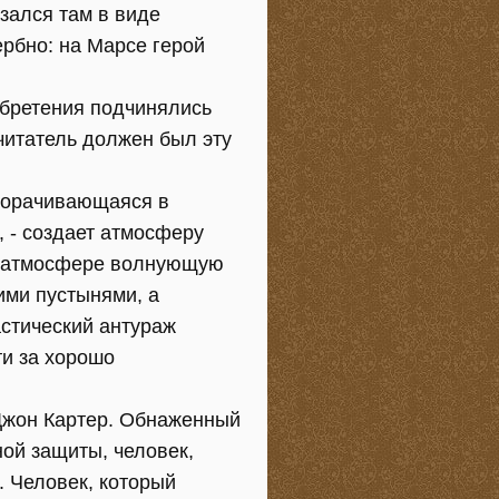
азался там в виде
ербно: на Марсе герой
обретения подчинялись
 читатель должен был эту
зворачивающаяся в
 - создает атмосферу
ой атмосфере волнующую
ими пустынями, а
астический антураж
ти за хорошо
 Джон Картер. Обнаженный
ой защиты, человек,
. Человек, который