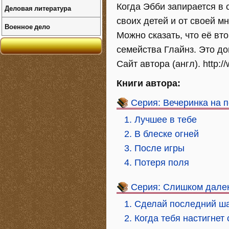
Когда Эбби запирается в с
Деловая литература
своих детей и от своей 
Военное дело
Можно сказать, что её вт
семейства Глайнз. Это до
Сайт автора (англ). http:/
Книги автора:
Серия: Вечеринка на 
1. Лучшее в тебе
2. В блеске огней
3. После игры
4. Потеря поля
Серия: Слишком дале
1. Сделай последний ш
2. Когда тебя настигнет