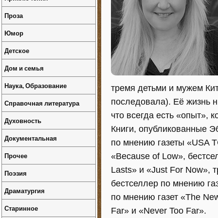
Проза
Юмор
Детское
Дом и семья
Наука, Образование
тремя детьми и мужем Ки
последовала). Её жизнь н
Справочная литература
что всегда есть «опыт», 
Духовность
Книги, опубликованные Эб
Документальная
по мнению газеты «USA TO
Прочее
«Because of Low», бестсе
Lasts» и «Just For Now»,
Поэзия
бестселлер по мнению га
Драматургия
по мнению газет «The New 
Старинное
Far» и «Never Too Far».