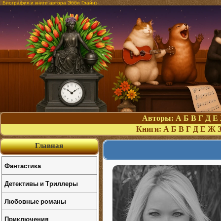
Биография и книги автора Эбби Глайнз
Авторы:
А
Б
В
Г
Д
Е
Книги:
А
Б
В
Г
Д
Е
Ж
Главная
Фантастика
Детективы и Триллеры
Любовные романы
Приключения