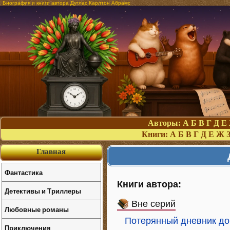
Биография и книги автора Дуглас Карлтон Абрамс
Авторы:
А
Б
В
Г
Д
Е
Книги:
А
Б
В
Г
Д
Е
Ж
Главная
Фантастика
Книги автора:
Детективы и Триллеры
Вне серий
Любовные романы
Потерянный дневник до
Приключения