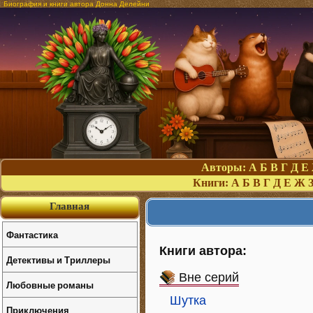
Биография и книги автора Донна Делейни
Авторы:
А
Б
В
Г
Д
Е
Книги:
А
Б
В
Г
Д
Е
Ж
Главная
Фантастика
Книги автора:
Детективы и Триллеры
Вне серий
Любовные романы
Шутка
Приключения