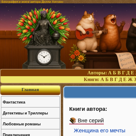
Биография и книги автора Долли Хиггинс
Авторы:
А
Б
В
Г
Д
Е
Книги:
А
Б
В
Г
Д
Е
Ж
Главная
Фантастика
Книги автора:
Детективы и Триллеры
Вне серий
Любовные романы
Женщина его мечты
Приключения