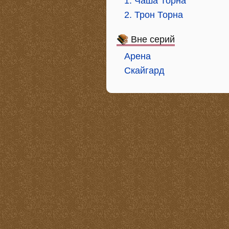
1. Чаша Торна
2. Трон Торна
Вне серий
Арена
Скайгард