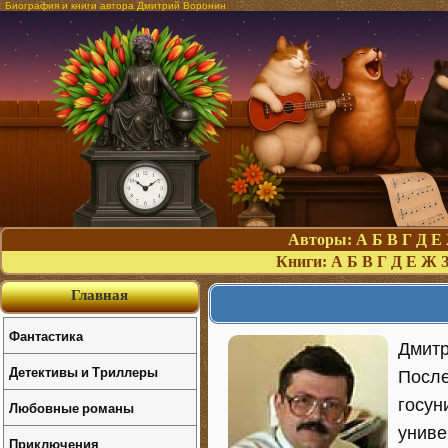
Биография и книги автора Дмитрий Воронин
Авторы:
А
Б
В
Г
Д
Е
Книги:
А
Б
В
Г
Д
Е
Ж
Главная
Фантастика
Дмитр
Детективы и Триллеры
После
госун
Любовные романы
униве
Приключения