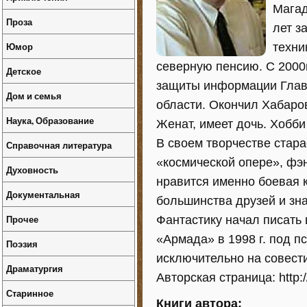
Магад
Проза
лет з
Юмор
техни
северную пенсию. С 2000
Детское
защиты информации Глав
Дом и семья
области. Окончил Хабаро
Наука, Образование
Женат, имеет дочь. Хобб
В своем творчестве стар
Справочная литература
«космической опере», фэ
Духовность
нравится именно боевая 
Документальная
большинства друзей и зна
Прочее
Фантастику начал писать 
«Армада» в 1998 г. под 
Поэзия
исключительно на совести
Драматургия
Авторская страница: http:/
Старинное
Книги автора: