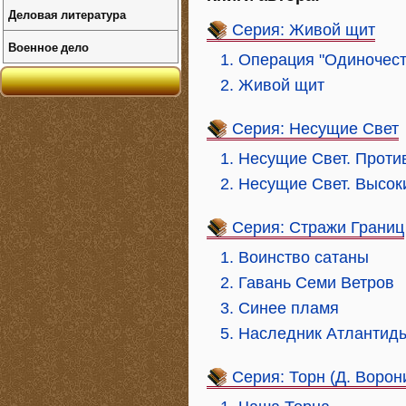
Деловая литература
Серия: Живой щит
Военное дело
1. Операция "Одиночест
2. Живой щит
Серия: Несущие Свет
1. Несущие Свет. Проти
2. Несущие Свет. Высок
Серия: Стражи Границ
1. Воинство сатаны
2. Гавань Семи Ветров
3. Синее пламя
5. Наследник Атлантид
Серия: Торн (Д. Ворон