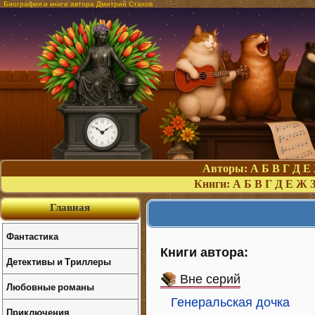
Биография и книги автора Дмитрий Стахов
Авторы:
А
Б
В
Г
Д
Е
Книги:
А
Б
В
Г
Д
Е
Ж
Главная
Фантастика
Книги автора:
Детективы и Триллеры
Вне серий
Любовные романы
Генеральская дочка
Приключения