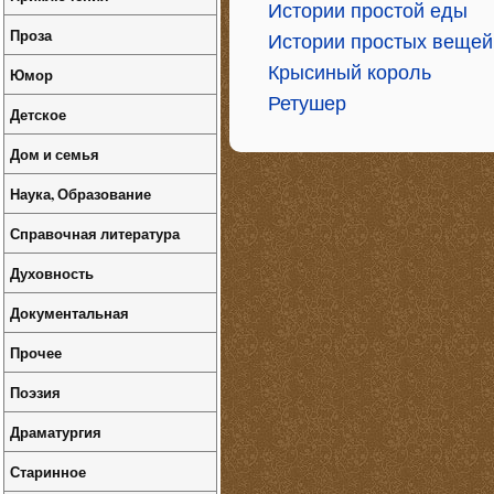
Истории простой еды
Проза
Истории простых вещей
Крысиный король
Юмор
Ретушер
Детское
Дом и семья
Наука, Образование
Справочная литература
Духовность
Документальная
Прочее
Поэзия
Драматургия
Старинное