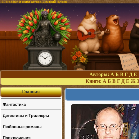
Биография и книги автора Дмитрий Пучков
Авторы:
А
Б
В
Г
Д
Е
Книги:
А
Б
В
Г
Д
Е
Ж
Главная
Фантастика
Детективы и Триллеры
Любовные романы
Приключения