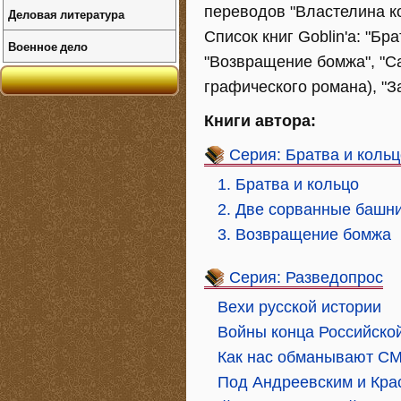
переводов "Властелина к
Деловая литература
Список книг Goblin'а: "Бр
Военное дело
"Возвращение бомжа", "Са
графического романа), "З
Книги автора:
Серия: Братва и кольц
1. Братва и кольцо
2. Две сорванные башн
3. Возвращение бомжа
Серия: Разведопрос
Вехи русской истории
Войны конца Российско
Как нас обманывают С
Под Андреевским и Кра