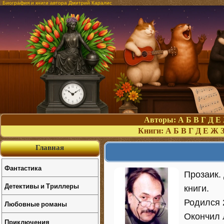
Биография и книги автора Дмитрий Каралис
Авторы:
А
Б
В
Г
Д
Е
Книги:
А
Б
В
Г
Д
Е
Ж
Главная
Фантастика
Прозаик.
Детективы и Триллеры
книги.
Родился 
Любовные романы
Окончил 
Приключения