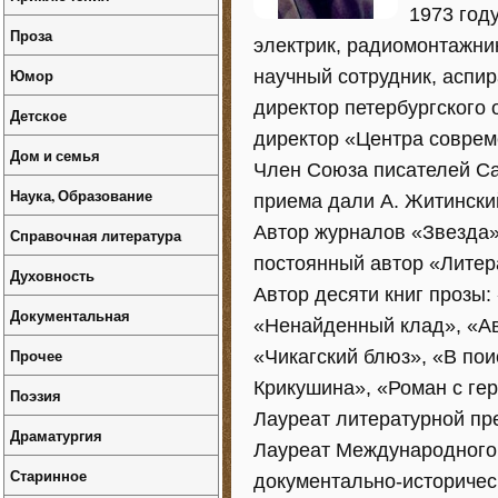
1973 год
Проза
электрик, радиомонтажни
Юмор
научный сотрудник, аспир
директор петербургского 
Детское
директор «Центра соврем
Дом и семья
Член Союза писателей Са
Наука, Образование
приема дали А. Житинский
Автор журналов «Звезда»
Справочная литература
постоянный автор «Литер
Духовность
Автор десяти книг прозы:
Документальная
«Ненайденный клад», «Ав
Прочее
«Чикагский блюз», «В по
Крикушина», «Роман с гер
Поэзия
Лауреат литературной пре
Драматургия
Лауреат Международного
Старинное
документально-историчес