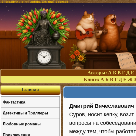
Биография и книги автора Дмитрий Борисов
Авторы:
А
Б
В
Г
Д
Е
Книги:
А
Б
В
Г
Д
Е
Ж
Главная
Фантастика
Дмитрий Вячеславович
Детективы и Триллеры
Суров, носит кепку, возит
вопросы на собеседования
Любовные романы
между тем, чтобы работат
Приключения