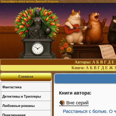
Биография и книги автора Дмитрий Атланов
Авторы:
А
Б
В
Г
Д
Е
Книги:
А
Б
В
Г
Д
Е
Ж
Главная
Фантастика
Книги автора:
Детективы и Триллеры
Вне серий
Любовные романы
Расстанься с болью. О ч
Приключения