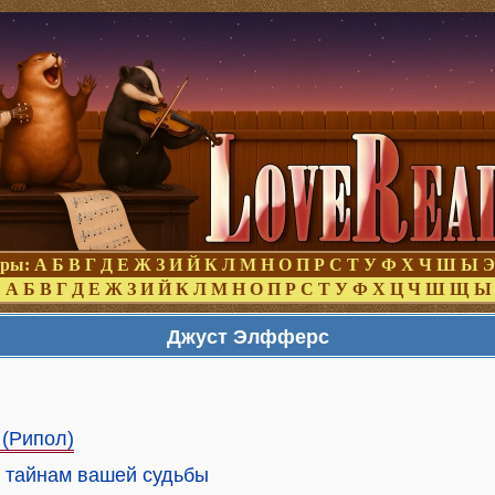
оры:
А
Б
В
Г
Д
Е
Ж
З
И
Й
К
Л
М
Н
О
П
Р
С
Т
У
Ф
Х
Ч
Ш
Ы
Э
:
А
Б
В
Г
Д
Е
Ж
З
И
Й
К
Л
М
Н
О
П
Р
С
Т
У
Ф
Х
Ц
Ч
Ш
Щ
Ы
Джуст Элфферс
 (Рипол)
к тайнам вашей судьбы