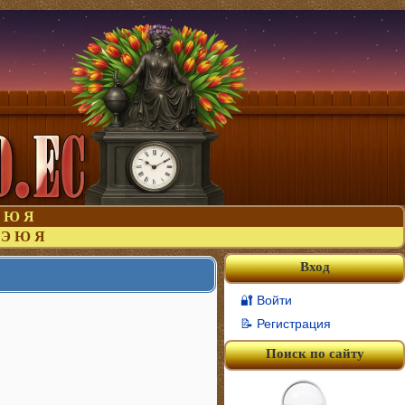
Ю
Я
Э
Ю
Я
Вход
🔐 Войти
📝 Регистрация
Поиск по сайту