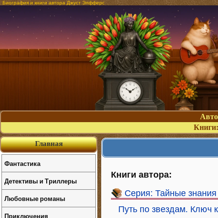
Биография и книги автора Джуст Элфферс
Авт
Книги
Главная
Фантастика
Книги автора:
Детективы и Триллеры
Серия: Тайные знания
Любовные романы
Путь по звездам. Ключ 
Приключения