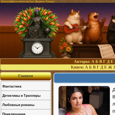
Биография и книги автора Джумпа Лахири
Авторы:
А
Б
В
Г
Д
Е
Книги:
А
Б
В
Г
Д
Е
Ж
Главная
Фантастика
Д
Детективы и Триллеры
B
л
Любовные романы
п
Приключения