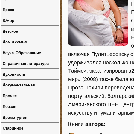
Н
Проза
П
Юмор
С
в
Детское
Е
Дом и семья
б
Наука, Образование
включая Пулитцеровскую. 
удерживался несколько н
Справочная литература
Таймс», экранизирован в
Духовность
мир» (2008) также была в
Документальная
Проза Лахири переведена 
Прочее
португальский, болгарски
Американского ПЕН-центр
Поэзия
искусству и гуманитарны
Драматургия
Книги автора:
Старинное