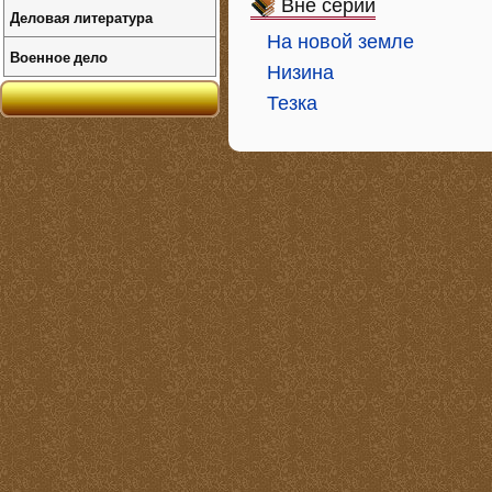
Вне серий
Деловая литература
На новой земле
Военное дело
Низина
Тезка