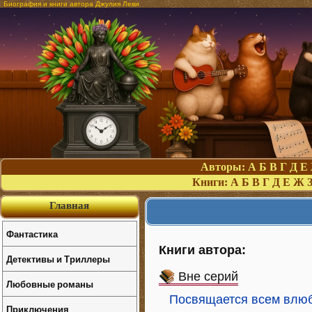
Биография и книги автора Джулия Леви
Авторы:
А
Б
В
Г
Д
Е
Книги:
А
Б
В
Г
Д
Е
Ж
Главная
Фантастика
Книги автора:
Детективы и Триллеры
Вне серий
Любовные романы
Посвящается всем влю
Приключения