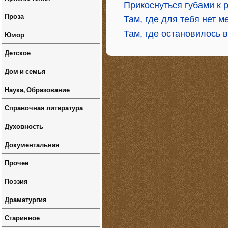
Прикоснуться губами к 
Проза
Там, где для тебя нет м
Там, где остановилось 
Юмор
Детское
Дом и семья
Наука, Образование
Справочная литература
Духовность
Документальная
Прочее
Поэзия
Драматургия
Старинное