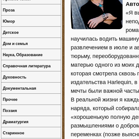
Авто
Проза
«Я в
Юмор
непо
рома
Детское
научилась водить машину
Дом и семья
развлечением в июле и а
Наука, Образование
тюрьму, переоборудованн
матерью одного из моих 
Справочная литература
которая смотрела сквозь 
Духовность
издательства Harlequin, 
Документальная
мечты были важной часть
Прочее
В реальной жизни я кажды
наряда, который собирал
Поэзия
«хорошенькую полную дев
Драматургия
размышлениями о добром 
Старинное
переменках (позже выясни