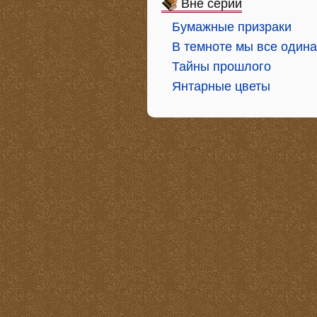
Вне серий
Бумажные призраки
В темноте мы все один
Тайны прошлого
Янтарные цветы