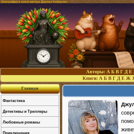
Биография и книги автора Джулия Хиберлин
Авторы:
А
Б
В
Г
Д
Е
Книги:
А
Б
В
Г
Д
Е
Ж
Главная
Фантастика
Джу
Детективы и Триллеры
совр
помо
Любовные романы
живе
Приключения