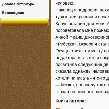
человек).
Деловая литература
Наконец я подросла, поху
Военное дело
тушью для ресниц и начал
Клаус оставил для меня 
посоветовала мне познак
Анной Франк, Джозефиной
«Ребекка». Вскоре я стала
Осуществить эту мечту по
редактора в газете, я со
посвятила следующие два
сказала однажды человеку
хотела написать «что-то 
— Может, поначалу так и 
сказал он немного разоча
Книги автора: