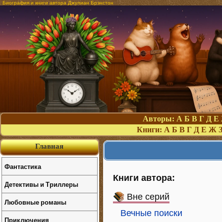
Биография и книги автора Джулиан Брэнстон
Авторы:
А
Б
В
Г
Д
Е
Книги:
А
Б
В
Г
Д
Е
Ж
Главная
Фантастика
Книги автора:
Детективы и Триллеры
Вне серий
Любовные романы
Вечные поиски
Приключения