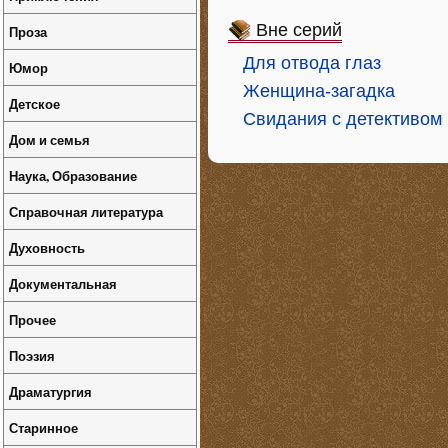
Вне серий
Проза
Для отвода глаз
Юмор
Женщина-загадка
Детское
Свидания с детективом
Дом и семья
Наука, Образование
Справочная литература
Духовность
Документальная
Прочее
Поэзия
Драматургия
Старинное