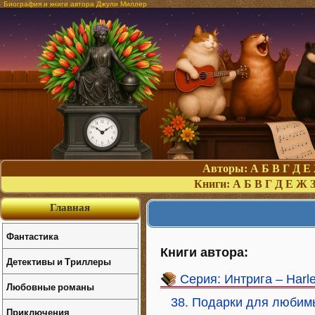
Биография и книги автора Джули Миллер
Авторы:
А
Б
В
Г
Д
Е
Книги:
А
Б
В
Г
Д
Е
Ж
Главная
Фантастика
Книги автора:
Детективы и Триллеры
Серия: Интрига – Harl
Любовные романы
38. Подарки для любим
Приключения