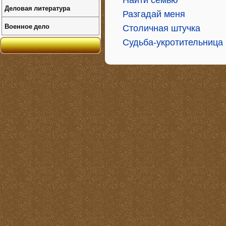
Найти семью
Деловая литература
Разгадай меня
Военное дело
Столичная штучка
Судьба-укротительница