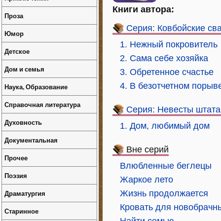
Книги автора:
Проза
Серия: Ковбойские св
Юмор
1. Нежный покровитель
Детское
2. Сама себе хозяйка
Дом и семья
3. Обретенное счастье
4. В безотчетном порыв
Наука, Образование
Справочная литература
Серия: Невесты штата
Духовность
1. Дом, любимый дом
Документальная
Вне серий
Прочее
Влюбленные беглецы
Поэзия
Жаркое лето
Драматургия
Жизнь продолжается
Кровать для новобрачн
Старинное