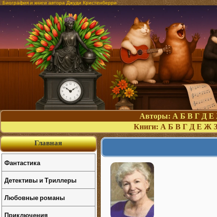
Биография и книги автора Джуди Кристенберри
Авторы:
А
Б
В
Г
Д
Е
Книги:
А
Б
В
Г
Д
Е
Ж
Главная
Фантастика
Детективы и Триллеры
Любовные романы
Приключения