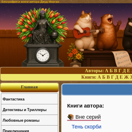
Биография и книги автора Джуд Морган
Авторы:
А
Б
В
Г
Д
Е
Книги:
А
Б
В
Г
Д
Е
Ж
Главная
Фантастика
Книги автора:
Детективы и Триллеры
Вне серий
Любовные романы
Тень скорби
Приключения