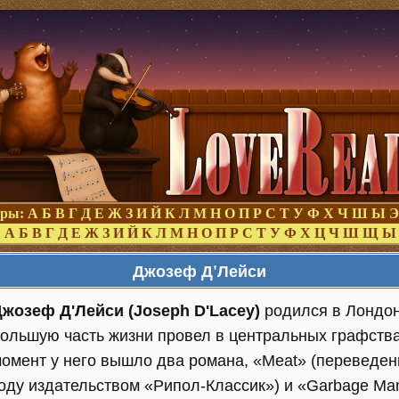
оры:
А
Б
В
Г
Д
Е
Ж
З
И
Й
К
Л
М
Н
О
П
Р
С
Т
У
Ф
Х
Ч
Ш
Ы
Э
:
А
Б
В
Г
Д
Е
Ж
З
И
Й
К
Л
М
Н
О
П
Р
С
Т
У
Ф
Х
Ц
Ч
Ш
Щ
Ы
Джозеф Д'Лейси
жозеф Д'Лейси (Joseph D'Lacey)
родился в Лондон
ольшую часть жизни провел в центральных графств
омент у него вышло два романа, «Meat» (переведен
оду издательством «Рипол-Классик») и «Garbage Man»