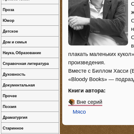
C
Проза
ж
Юмор
О
н
Детское
С
Дом и семья
в
Наука, Образование
плакать маленьких кукол
произведения.
Справочная литература
Вместе с Биллом Хасси (B
Духовность
«Bloody Books» — подраз
Документальная
Книги автора:
Прочее
Вне серий
Поэзия
Мясо
Драматургия
Старинное