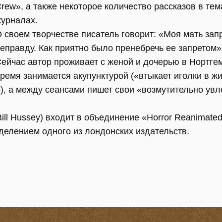
rew», а также некоторое количество рассказов в тем
урналах.
 своем творчестве писатель говорит: «Моя мать за
еправду. Как приятно было пренебречь ее запретом»
ейчас автор проживает с женой и дочерью в Нортге
ремя занимается акупунктурой («втыкает иголки в ж
»), а между сеансами пишет свои «возмутительно ув
ill Hussey) входит в объединение «Horror Reanimate
делением одного из лондонских издательств.