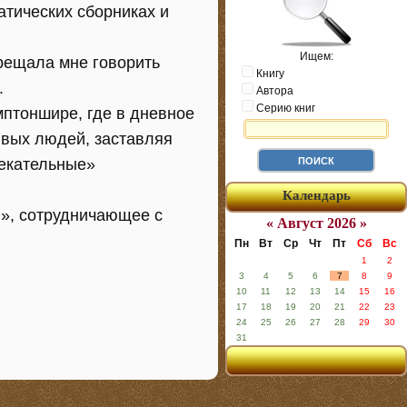
атических сборниках и
Ищем:
прещала мне говорить
Книгу
.
Автора
Серию книг
мптоншире, где в дневное
ивых людей, заставляя
лекательные»
Календарь
d», сотрудничающее с
« Август 2026 »
Пн
Вт
Ср
Чт
Пт
Сб
Вс
1
2
3
4
5
6
7
8
9
10
11
12
13
14
15
16
17
18
19
20
21
22
23
24
25
26
27
28
29
30
31