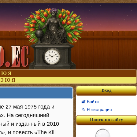
Ю
Я
Э
Ю
Я
Вход
🔐 Войти
е 27 мая 1975 года и
📝 Регистрация
ах. На сегодняшний
Поиск по сайту
ный и изданный в 2010
, и повесть «The Kill