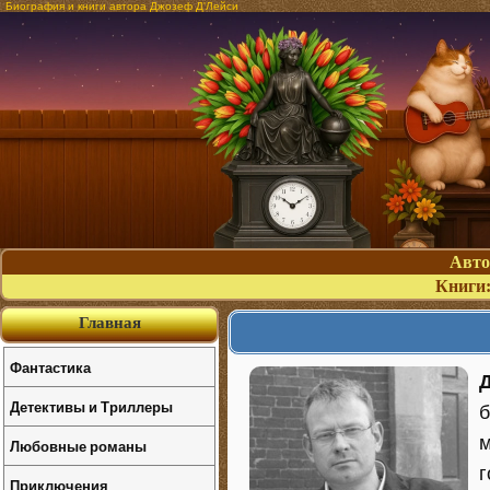
Биография и книги автора Джозеф Д'Лейси
Авт
Книги
Главная
Фантастика
Д
Детективы и Триллеры
б
м
Любовные романы
г
Приключения