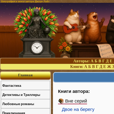
Биография и книги автора Джоуи Лайт
Авторы:
А
Б
В
Г
Д
Е
Книги:
А
Б
В
Г
Д
Е
Ж
Главная
Фантастика
Книги автора:
Детективы и Триллеры
Вне серий
Любовные романы
Двое на берегу
Приключения