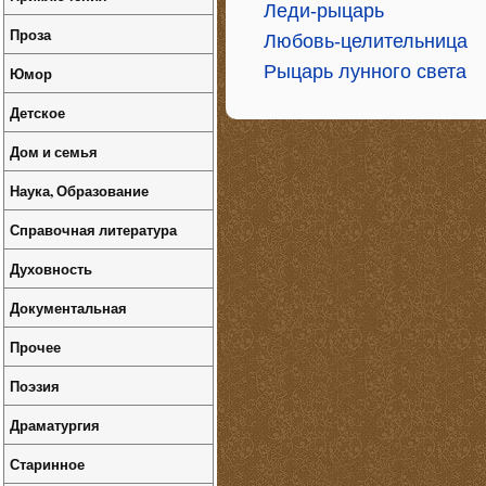
Леди-рыцарь
Проза
Любовь-целительница
Рыцарь лунного света
Юмор
Детское
Дом и семья
Наука, Образование
Справочная литература
Духовность
Документальная
Прочее
Поэзия
Драматургия
Старинное