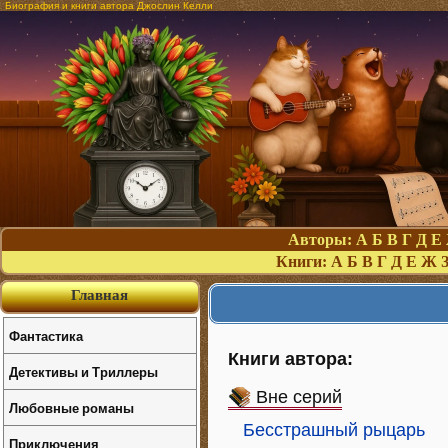
Биография и книги автора Джослин Келли
Авторы:
А
Б
В
Г
Д
Е
Книги:
А
Б
В
Г
Д
Е
Ж
Главная
Фантастика
Книги автора:
Детективы и Триллеры
Вне серий
Любовные романы
Бесстрашный рыцарь
Приключения