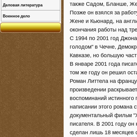
также Садом, Бланше, Же
Деловая литература
Позже он взялся за работ
Военное дело
Жене и Кьюнард, на англи
окончания работы над тр
С 1994 по 2001 год Джон
голодом" в Чечне, Демокр
Кавказе, но большую част
В январе 2001 года писат
том же году он решил ост
Роман Литтела на францу
произведении раскрывает
воспоминаний истинного 
написании этого романа с
документальный фильм "Х
писателя. В 2001 году он
сделан лишь 18 месяцев с