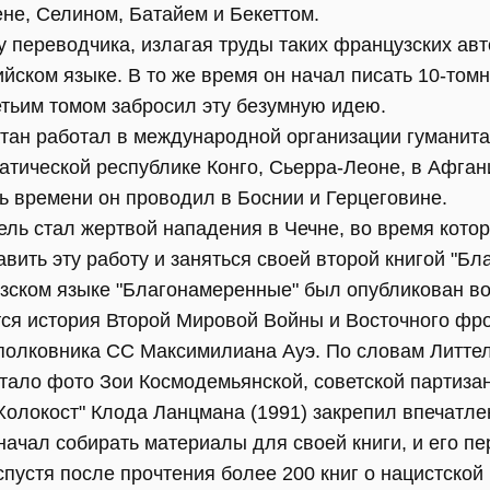
не, Селином, Батайем и Бекеттом.
у переводчика, излагая труды таких французских ав
йском языке. В то же время он начал писать 10-том
етьим томом забросил эту безумную идею.
атан работал в международной организации гуманит
атической республике Конго, Сьерра-Леоне, в Афган
ь времени он проводил в Боснии и Герцеговине.
ель стал жертвой нападения в Чечне, во время котор
авить эту работу и заняться своей второй книгой "Б
зском языке "Благонамеренные" был опубликован во 
ся история Второй Мировой Войны и Восточного фро
полковника СС Максимилиана Ауэ. По словам Литте
тало фото Зои Космодемьянской, советской партизан
олокост" Клода Ланцмана (1991) закрепил впечатле
 начал собирать материалы для своей книги, и его п
пустя после прочтения более 200 книг о нацистской