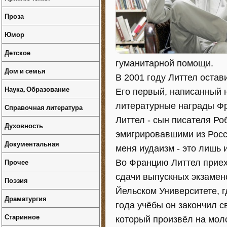
Проза
Юмор
Детское
гуманитарной помощи.
Дом и семья
В 2001 году Литтел остав
Наука, Образование
Его первый, написанный 
литературные награды Фра
Справочная литература
Литтел - сын писателя Ро
Духовность
эмигрировавшими из Росси
Документальная
меня иудаизм - это лишь и
Прочее
Во Францию Литтел приехал
сдачи выпускных экзамен
Поэзия
Йельском Университете, г
Драматургия
года учёбы он закончил 
Старинное
который произвёл на мол