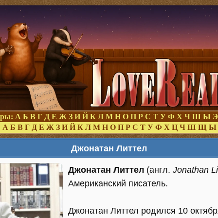
оры:
А
Б
В
Г
Д
Е
Ж
З
И
Й
К
Л
М
Н
О
П
Р
С
Т
У
Ф
Х
Ч
Ш
Ы
Э
:
А
Б
В
Г
Д
Е
Ж
З
И
Й
К
Л
М
Н
О
П
Р
С
Т
У
Ф
Х
Ц
Ч
Ш
Щ
Ы
Джонатан Литтел
Джонатан Литтел
(англ.
Jonathan Lit
Американский писатель.
Джонатан Литтел родился 10 октябр