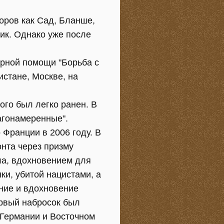
торов как Сад, Бланше,
ник. Однако уже после
арной помощи "Борьба с
истане, Москве, на
ого был легко ранен. В
лагонамеренные".
Франции в 2006 году. В
нта через призму
ла, вдохновением для
ки, убитой нацистами, а
ние и вдохновение
ервый набросок был
 Германии и Восточном