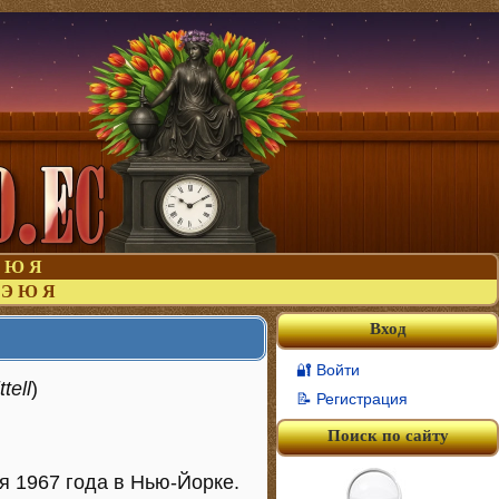
Ю
Я
Э
Ю
Я
Вход
🔐 Войти
tell
)
📝 Регистрация
Поиск по сайту
я 1967 года в Нью-Йорке.