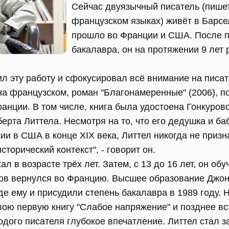
Сейчас двуязычный писатель (пишет
французском языках) живёт в Барсе
прошло во Франции и США. После п
бакалавра, он на протяжении 9 лет 
ил эту работу и сфокусировал всё внимание на писа
на французском, роман "Благонамеренные" (2006), п
нции. В том числе, книга была удостоена Гонкуров
берта Литтела. Несмотря на то, что его дедушка и б
и в США в конце XIX века, Литтел никогда не призн
сторический контекст", - говорит он.
 в возрасте трёх лет. Затем, с 13 до 16 лет, он обу
ов вернулся во Францию. Высшее образование Джон
де ему и присудили степень бакалавра в 1989 году.
свою первую книгу "Слабое напряжение" и позднее в
одого писателя глубокое впечатление. Литтел стал 