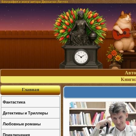
Биография и книги автора Джонатан Литтел
Авт
Книги
Главная
Фантастика
Детективы и Триллеры
Любовные романы
Приключения