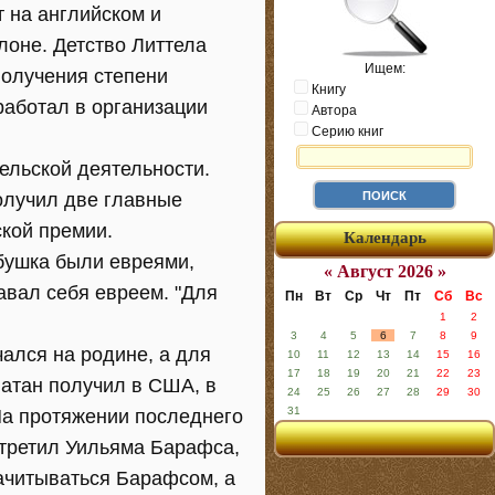
 на английском и
лоне. Детство Литтела
Ищем:
олучения степени
Книгу
работал в организации
Автора
Серию книг
тельской деятельности.
олучил две главные
ской премии.
Календарь
абушка были евреями,
« Август 2026 »
авал себя евреем. "Для
Пн
Вт
Ср
Чт
Пт
Сб
Вс
1
2
3
4
5
6
7
8
9
чался на родине, а для
10
11
12
13
14
15
16
17
18
19
20
21
22
23
атан получил в США, в
24
25
26
27
28
29
30
31
 На протяжении последнего
стретил Уильяма Барафса,
зачитываться Барафсом, а