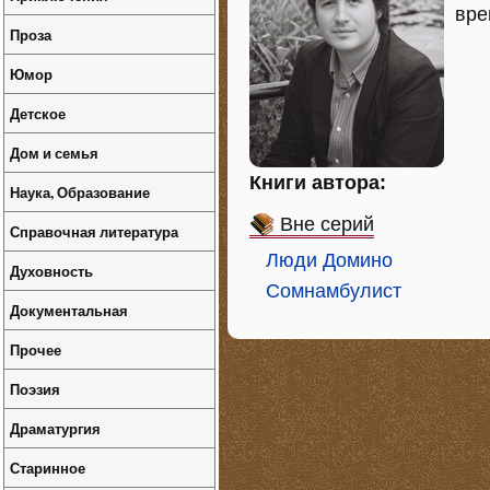
вре
Проза
Юмор
Детское
Дом и семья
Книги автора:
Наука, Образование
Вне серий
Справочная литература
Люди Домино
Духовность
Сомнамбулист
Документальная
Прочее
Поэзия
Драматургия
Старинное