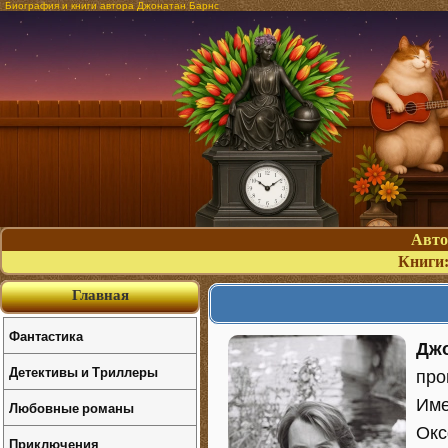
Биография и книги автора Джонатан Барнс
Авт
Книги
Главная
Фантастика
Джо
Детективы и Триллеры
про
Име
Любовные романы
Окс
Приключения