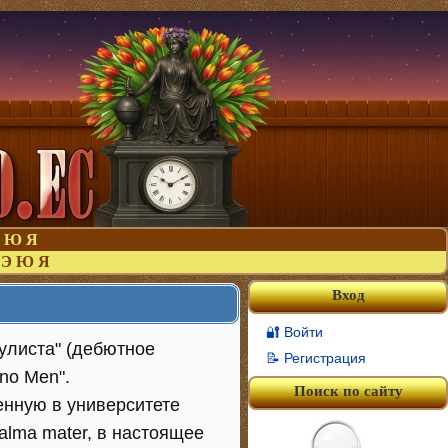
Ю
Я
Э
Ю
Я
Вход
🔐 Войти
улиста" (дебютное
📝 Регистрация
no Men".
Поиск по сайту
енную в университете
alma mater, в настоящее