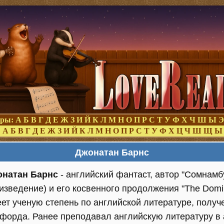
оры:
А
Б
В
Г
Д
Е
Ж
З
И
Й
К
Л
М
Н
О
П
Р
С
Т
У
Ф
Х
Ч
Ш
Ы
Э
:
А
Б
В
Г
Д
Е
Ж
З
И
Й
К
Л
М
Н
О
П
Р
С
Т
У
Ф
Х
Ц
Ч
Ш
Щ
Ы
Джонатан Барнс
натан Барнс
- английский фантаст, автор "Сомнамб
изведение) и его косвенного продолжения "The Domi
ет ученую степень по английской литературе, получ
форда. Ранее преподавал английскую литературу в 