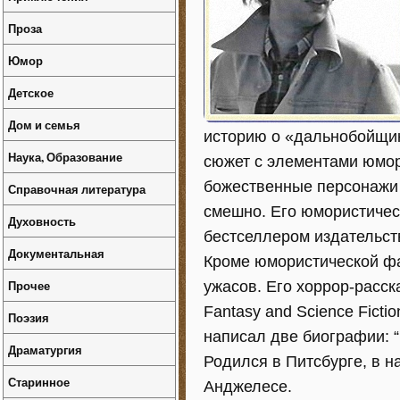
Проза
Юмор
Детское
Дом и семья
историю о «дальнобойщик
Наука, Образование
сюжет с элементами юмо
божественные персонажи 
Справочная литература
смешно. Его юмористичес
Духовность
бестселлером издательств
Документальная
Кроме юмористической фа
Прочее
ужасов. Его хоррор-расск
Fantasy and Science Ficti
Поэзия
написал две биографии: “P
Драматургия
Родился в Питсбурге, в н
Старинное
Анджелесе.