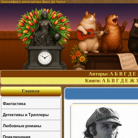
Биография и книги автора Джон Де Ченси
Авторы:
А
Б
В
Г
Д
Е
Книги:
А
Б
В
Г
Д
Е
Ж
Главная
Фантастика
Детективы и Триллеры
Любовные романы
Приключения