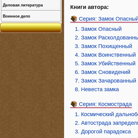
Деловая литература
Книги автора:
Военное дело
Серия: Замок Опасны
1. Замок Опасный
2. Замок Расколдованн
3. Замок Похищенный
4. Замок Воинственный
5. Замок Убийственный
6. Замок Сновидений
7. Замок Зачарованный
8. Невеста замка
Серия: Космострада
1. Космический дально
2. Автострада запредел
3. Дорогой парадокса