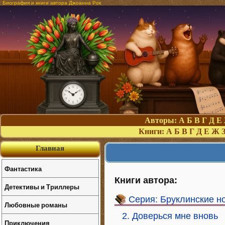
Биография и книги автора Джоанна Рок
Авторы:
А
Б
В
Г
Д
Е
Книги:
А
Б
В
Г
Д
Е
Ж
Главная
Фантастика
Книги автора:
Детективы и Триллеры
Серия: Бруклинские н
Любовные романы
2. Доверься мне вновь
Приключения