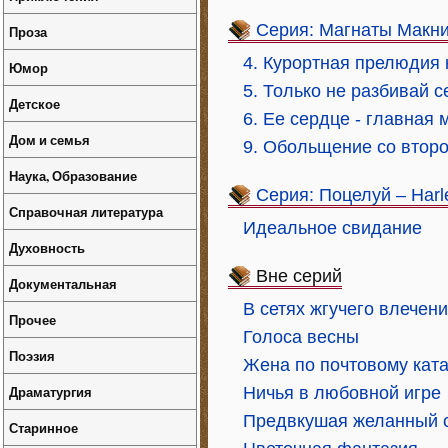
Серия: Магнаты Макн
Проза
4. Курортная прелюдия 
Юмор
5. Только не разбивай 
Детское
6. Ее сердце - главная
Дом и семья
9. Обольщение со второ
Наука, Образование
Серия: Поцелуй – Harl
Справочная литература
Идеальное свидание
Духовность
Вне серий
Документальная
В сетях жгучего влечен
Прочее
Голоса весны
Поэзия
Жена по почтовому кат
Драматургия
Ничья в любовной игре
Предвкушая желанный 
Старинное