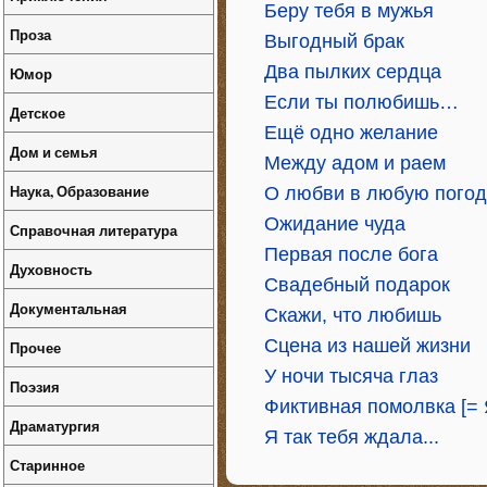
Беру тебя в мужья
Проза
Выгодный брак
Два пылких сердца
Юмор
Если ты полюбишь…
Детское
Ещё одно желание
Дом и семья
Между адом и раем
Наука, Образование
О любви в любую погод
Ожидание чуда
Справочная литература
Первая после бога
Духовность
Свадебный подарок
Документальная
Скажи, что любишь
Сцена из нашей жизни
Прочее
У ночи тысяча глаз
Поэзия
Фиктивная помолвка [= 
Драматургия
Я так тебя ждала...
Старинное