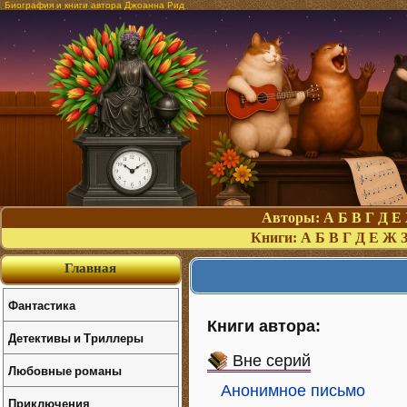
Биография и книги автора Джоанна Рид
Авторы:
А
Б
В
Г
Д
Е
Книги:
А
Б
В
Г
Д
Е
Ж
Главная
Фантастика
Книги автора:
Детективы и Триллеры
Вне серий
Любовные романы
Анонимное письмо
Приключения