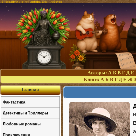
Биография и книги автора Джин Уэбстер
Авторы:
А
Б
В
Г
Д
Е
Книги:
А
Б
В
Г
Д
Е
Ж
Главная
Фантастика
Детективы и Триллеры
Любовные романы
а
Приключения