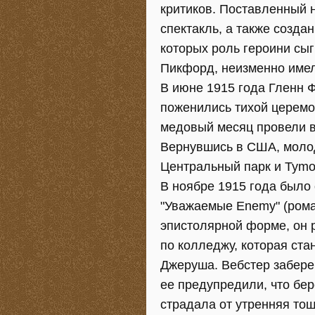
критиков. Поставленный 
спектакль, а также созда
которых роль героини сы
Пикфорд, неизменно име
В июне 1915 года Гленн Ф
поженились тихой церемон
медовый месяц провели в
Вернувшись в США, молод
Центральный парк и Tymo
В ноябре 1915 года было
"Уважаемые Enemy" (роман
эпистолярной форме, он 
по колледжу, которая ста
Джеруша. Вебстер забере
ее предупредили, что бе
страдала от утренняя тош