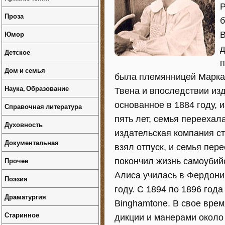
Р
Проза
б
Юмор
В
д
Детское
п
Дом и семья
была племянницей Марка 
Наука, Образование
Твена и впоследствии изд
основанное в 1884 году, 
Справочная литература
пять лет, семья переехал
Духовность
издательская компания ст
Документальная
взял отпуск, и семья пер
Прочее
покончил жизнь самоубийс
Алиса училась в Фердони
Поэзия
году. С 1894 по 1896 год
Драматургия
Binghamtonе. В свое врем
Старинное
дикции и манерами около