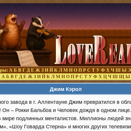
оры:
А
Б
В
Г
Д
Е
Ж
З
И
Й
К
Л
М
Н
О
П
Р
С
Т
У
Ф
Х
Ч
Ш
Ы
Э
:
А
Б
В
Г
Д
Е
Ж
З
И
Й
К
Л
М
Н
О
П
Р
С
Т
У
Ф
Х
Ц
Ч
Ш
Щ
Ы
Джим Кэрол
ого завода в г. Аллентауне Джим превратился в обл
! Он – Рокки Бальбоа и Человек дождя в одном лице
 в мире подлинных менталистов. Миллионы людей зна
м», «Шоу Говарда Стерна» и многих других телевиз