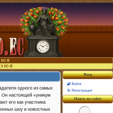
Ю
Я
Э
Ю
Я
Вход
🔐 Войти
адателя одного из самых
📝 Регистрация
. Он настоящей «уникум
Поиск по сайту
ют его как участника
ионных шоу и новостных