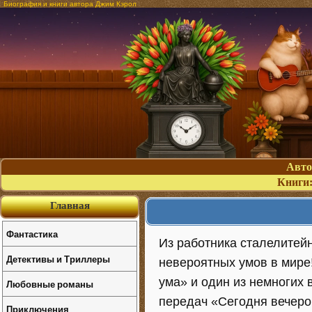
Биография и книги автора Джим Кэрол
Авт
Книги
Главная
Фантастика
Из работника сталелитейн
Детективы и Триллеры
невероятных умов в мире
ума» и один из немногих
Любовные романы
передач «Сегодня вечеро
Приключения