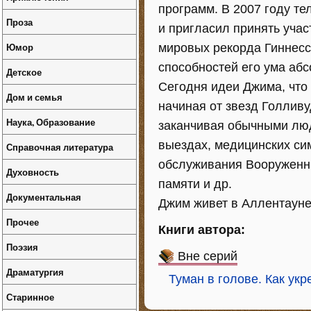
программ. В 2007 году т
Проза
и пригласил принять уча
Юмор
мировых рекорда Гиннесса
способностей его ума аб
Детское
Сегодня идеи Джима, что
Дом и семья
начиная от звезд Голлив
Наука, Образование
заканчивая обычными люд
выездах, медицинских си
Справочная литература
обслуживания Вооруженны
Духовность
памяти и др.
Документальная
Джим живет в Аллентауне
Прочее
Книги автора:
Поэзия
Вне серий
Драматургия
Туман в голове. Как ук
Старинное