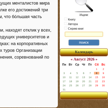
едущих менталистов мира
лке его достижений три
Ищем:
 что бо́льшая часть
Книгу
Автора
Серию книг
, находят отклик у всех,
едущих университетов и
дках: на корпоративных
х туров Организации
Календарь
нения, соревнований по
« Август 2026 »
Пн
Вт
Ср
Чт
Пт
Сб
Вс
1
2
3
4
5
6
7
8
9
10
11
12
13
14
15
16
17
18
19
20
21
22
23
24
25
26
27
28
29
30
31