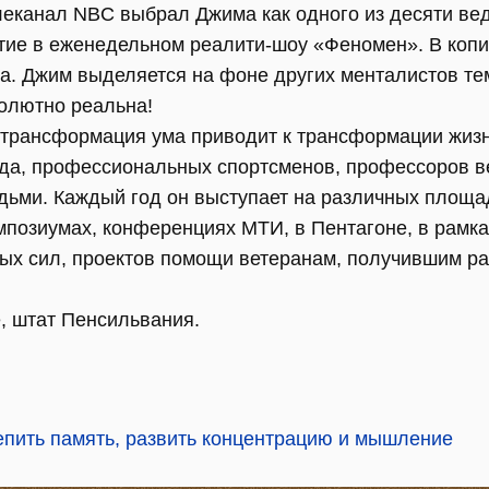
елеканал NBC выбрал Джима как одного из десяти в
стие в еженедельном реалити-шоу «Феномен». В копи
. Джим выделяется на фоне других менталистов тем,
солютно реальна!
 трансформация ума приводит к трансформации жизни
уда, профессиональных спортсменов, профессоров в
ьми. Каждый год он выступает на различных площа
мпозиумах, конференциях МТИ, в Пентагоне, в рамка
х сил, проектов помощи ветеранам, получившим ра
, штат Пенсильвания.
репить память, развить концентрацию и мышление