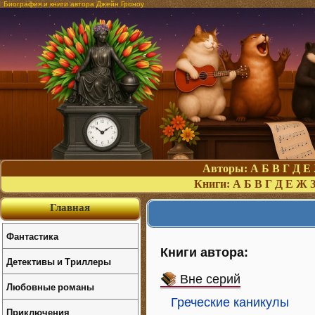
Биография и книги автора Джейн Гроноу
Авторы:
А
Б
В
Г
Д
Е
Книги:
А
Б
В
Г
Д
Е
Ж
Главная
Фантастика
Книги автора:
Детективы и Триллеры
Вне серий
Любовные романы
Греческие каникулы
Приключения